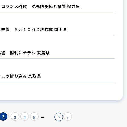
ロマンス詐欺 読売防犯協と県警 福井県
県警 ５万１０００枚作成 岡山県
警 朝刊にチラシ 広島県
ょう折り込み 鳥取県
...
2
3
4
5
»