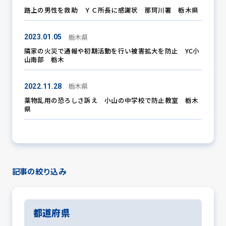
路上の男性を救助 ＹＣ所長に感謝状 那珂川署 栃木県
栃木県
2023.01.05
防犯パトロール
隣家の火災で通報や初期活動を行い被害拡大を防止 YC小
山南部 栃木
防犯セミナー
栃木県
2022.11.28
薬物乱用の恐ろしさ訴え 小山の中学校で防止教室 栃木
県
防犯対策情報
防犯協力会について
記事の絞り込み
都道府県