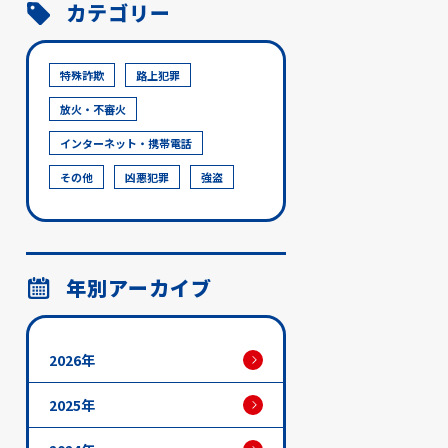
カテゴリー
特殊詐欺
路上犯罪
放火・不審火
インターネット・携帯電話
その他
凶悪犯罪
強盗
年別アーカイブ
2026年
2025年