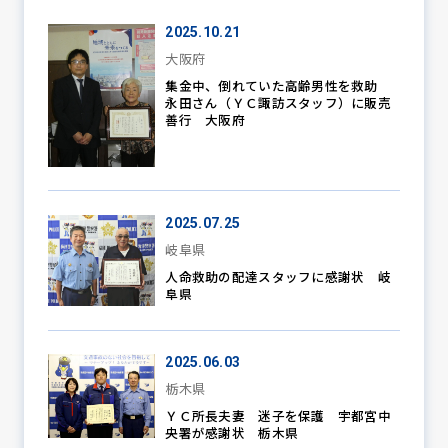
2025.10.21
大阪府
防犯パトロール
集金中、倒れていた高齢男性を救助
永田さん（ＹＣ諏訪スタッフ）に販売
善行 大阪府
防犯セミナー
2025.07.25
防犯対策情報
岐阜県
人命救助の配達スタッフに感謝状 岐
阜県
防犯協力会について
2025.06.03
栃木県
ＹＣ所長夫妻 迷子を保護 宇都宮中
央署が感謝状 栃木県