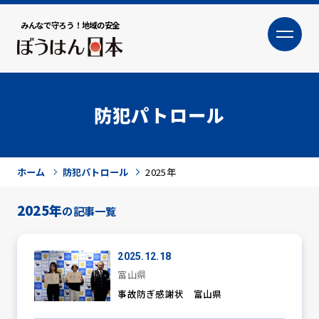
みんなで守ろう！地域の安全
大
小
文字サイズ
防犯パトロール
ホーム
防犯パトロール
2025年
2025年
の記事一覧
犯罪トピックス
2025.12.18
富山県
事故防ぎ感謝状 富山県
防犯活動ニュース