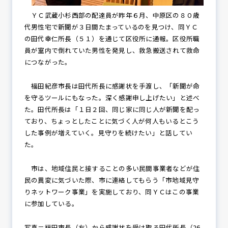
ＹＣ武蔵小杉西部の配達員が昨年６月、中原区の８０歳
代男性宅で新聞が３日間たまっているのを見つけ、同ＹＣ
の田代幸仁所長（５１）を通じて区役所に通報。区役所職
員が室内で倒れていた男性を発見し、救急搬送されて救命
につながった。
福田紀彦市長は田代所長に感謝状を手渡し、「新聞が命
を守るツールにもなった。深く感謝申し上げたい」と述べ
た。田代所長は「１日２回、同じ家に同じ人が新聞を配っ
ており、ちょっとしたことに気づく人が何人もいるとこう
した事例が増えていく。見守りを続けたい」と話してい
た。
市は、地域住民と接することの多い民間事業者などが住
民の異変に気づいた際、市に連絡してもらう「市地域見守
りネットワーク事業」を実施しており、同ＹＣはこの事業
に参加している。
写真＝福田市長（右）から感謝状を受け取る田代所長（26