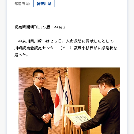
都道府県:
神奈川県
防犯パトロール
読売新聞朝刊13Ｓ版・神奈２
神奈川県川崎市は２６日、人命救助に貢献したとして、
防犯セミナー
川崎読売会読売センター（ＹＣ）武蔵小杉西部に感謝状を
贈った。
防犯対策情報
防犯協力会について