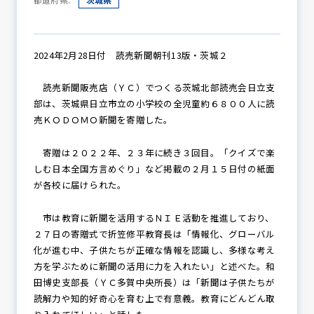
防犯パトロール
2024年2月28日付 読売新聞朝刊13版・茨城２
読売新聞販売店（ＹＣ）でつくる茨城北部読売会日立支
部は、茨城県日立市立の小学校の全児童約６８００人に読
防犯セミナー
売ＫＯＤＯＭＯ新聞を寄贈した。
寄贈は２０２２年、２３年に続き３回目。「クイズで楽
しむ日本全国方言めぐり」など掲載の２月１５日付の紙面
防犯対策情報
が各校に届けられた。
市は教育に新聞を活用するＮＩＥ活動を推進しており、
防犯協力会について
２７日の寄贈式で折笠修平教育長は「情報化、グローバル
化が進む中、子供たちが正確な情報を認識し、多様な考え
方を学ぶために新聞の活用に力を入れたい」と述べた。和
田博史支部長（ＹＣ多賀中央所長）は「新聞は子供たちが
読解力や知的好奇心を育む上で有意義。教育にどんどん取