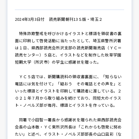
2024年3月3日付 読売新聞朝刊13Ｓ版・埼玉２
防犯パトロール
特殊詐欺警戒を呼びかけるイラストと標語を領収書の裏
面に印刷して啓発活動に当たったとして、埼玉県警所沢署
は１日、県西部読売会所沢支部の読売新聞販売店（ＹＣ＝
防犯セミナー
読売センター）５店と、イラストなどを制作した秋草学園
短期大学（所沢市）の学生に感謝状を贈った。
防犯対策情報
ＹＣ５店では、新聞購読料の領収書裏面に、「知らない
電話には気を付けて」「疑おう その電話とその声を」と
いった標語とイラストを印刷して購読者に渡している。２
０２１年７月から取り組みを続けており、同短大のイラス
防犯協力会について
ト・ノベルズ部が毎月、標語とイラストを作っている。
同署で小田智一署長から感謝状を贈られた県西部読売会
会長の山本敬・ＹＣ東所沢所長は「これからも啓発に努め
たい」と述べ、イラスト・ノベルズ部部長の山口凪彩（な