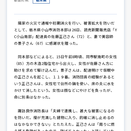
防犯パトロール
隣家の火災で通報や初期消火を行い、被害拡大を防いだ
として、栃木県小山市消防本部は26日、読売新聞販売店「Y
C小山南部」配達員の佐藤正己さん（72）と、妻で美容師
の景子さん（67）に感謝状を贈った。
防犯セミナー
同本部などによると、15日午前8時頃、同市駅南町の女性
（85）方の木造2階住宅から出火し、女性が佐藤さん方に
助けを求めて駆け込んだ。景子さんは、配達明けで仮眠中
防犯対策情報
の正己さんを起こし、１１９番。消防団員の経験があると
いう正己さんは、女性宅で台所の鍋を使い、床の炎に水を
かけて消したという。女性は顔などにやけどを負ったが、
防犯協力会について
命に別条はなかった。
諏訪良作消防長は「夫婦で連携し、甚大な被害になるの
を防いだ。煙が充満した建物に入り、的確に消し止めるの
はなかなかできない」とたたえた。正己さんは「周りに燃
え移る危険があったので、防げてよかった」と話していた