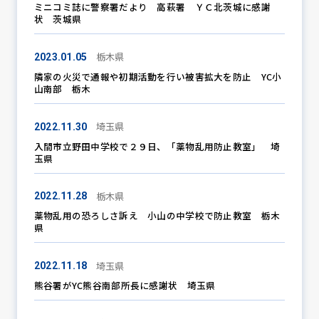
ミニコミ誌に警察署だより 高萩署 ＹＣ北茨城に感謝
状 茨城県
栃木県
2023.01.05
隣家の火災で通報や初期活動を行い被害拡大を防止 YC小
山南部 栃木
埼玉県
2022.11.30
入間市立野田中学校で２９日、「薬物乱用防止教室」 埼
玉県
栃木県
2022.11.28
薬物乱用の恐ろしさ訴え 小山の中学校で防止教室 栃木
県
埼玉県
2022.11.18
熊谷署がYC熊谷南部所長に感謝状 埼玉県