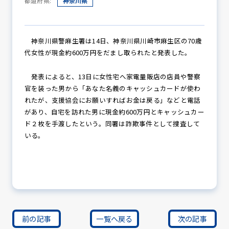
都道府県:
神奈川県
防犯パトロール
神奈川県警麻生署は14日、神奈川県川崎市麻生区の70歳
代女性が現金約600万円をだまし取られたと発表した。
発表によると、13日に女性宅へ家電量販店の店員や警察
防犯セミナー
官を装った男から「あなた名義のキャッシュカードが使わ
れたが、支援協会にお願いすればお金は戻る」などと電話
があり、自宅を訪れた男に現金約600万円とキャッシュカー
ド２枚を手渡したという。同署は詐欺事件として捜査して
防犯対策情報
いる。
防犯協力会について
前の記事
一覧へ戻る
次の記事