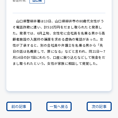
都道府県:
山口県
防犯パトロール
山口県警柳井署は13日、山口県柳井市の80歳代女性がう
そ電話詐欺に遭い、計510万円をだまし取られたと発表し
た。発表では、6月上旬、女性宅に会社員を名乗る男から高
齢者施設の入居枠の譲渡を求める虚偽の電話があった。女
防犯セミナー
性が了承すると、別の会社員や弁護士を名乗る男から「先
日の話は名義貸しで、罪になる」などと言われ、同21日～7
月14日の計7回にわたり、口座に振り込むなどして現金をだ
まし取られたという。女性が家族に相談して発覚した。
防犯対策情報
防犯協力会について
前の記事
一覧へ戻る
次の記事