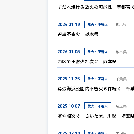
すだれ焼ける放火の可能性 宇都宮
放火・不審火
栃木県
2026.01.19
連続不審火 栃木県
放火・不審火
熊本県
2026.01.05
西区で不審火相次ぐ 熊本県
放火・不審火
千葉県
2025.11.25
幕張海浜公園内不審火６件続く 千
放火・不審火
埼玉県
2025.10.07
ぼや相次ぐ さいたま、川越 埼玉
放火・不審火
宮城県
2025.07.14