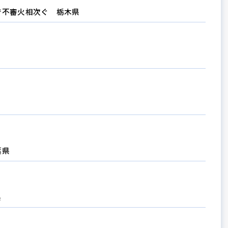
で不審火相次ぐ 栃木県
葉県
県