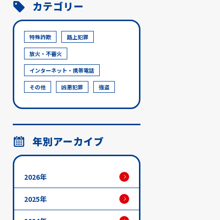
カテゴリー
特殊詐欺
路上犯罪
放火・不審火
インターネット・携帯電話
その他
凶悪犯罪
強盗
年別アーカイブ
2026年
2025年