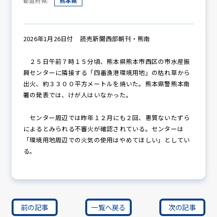
都道府県:
熊本県
防犯パトロール
2026年1月26日付 読売新聞西部朝刊・熊南
２５日午前７時１５分頃、熊本県熊本市西区の市水産振
興センターに隣接する「四番漁港環境用地」の枯れ草から
防犯セミナー
出火、約３３００平方メートルを焼いた。熊本県警熊本南
署の発表では、けが人はいなかった。
センター周辺では昨年１２月にも２回、悪質ないたずら
防犯対策情報
によるとみられる不審火が確認されている。センターは
「環境用地周辺での火気の使用はやめてほしい」としてい
る。
防犯協力会について
前の記事
一覧へ戻る
次の記事