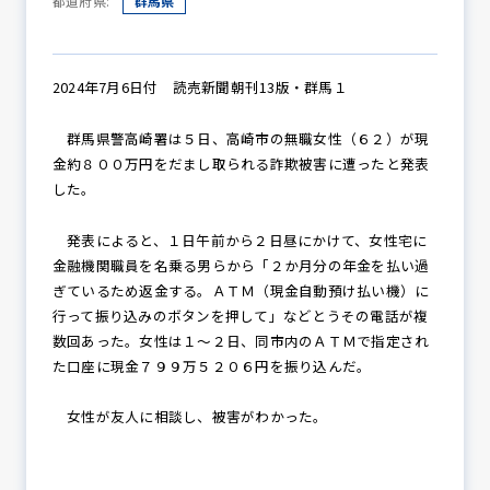
都道府県:
群馬県
防犯パトロール
2024年7月6日付 読売新聞朝刊13版・群馬１
群馬県警高崎署は５日、高崎市の無職女性（６２）が現
金約８００万円をだまし取られる詐欺被害に遭ったと発表
防犯セミナー
した。
発表によると、１日午前から２日昼にかけて、女性宅に
金融機関職員を名乗る男らから「２か月分の年金を払い過
防犯対策情報
ぎているため返金する。ＡＴＭ（現金自動預け払い機）に
行って振り込みのボタンを押して」などとうその電話が複
数回あった。女性は１～２日、同市内のＡＴＭで指定され
防犯協力会について
た口座に現金７９９万５２０６円を振り込んだ。
女性が友人に相談し、被害がわかった。