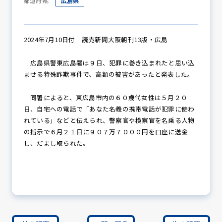
都道府県:
広島県
防犯パトロール
2024年7月10日付 読売新聞大阪朝刊13版・広島
広島県警東広島署は９日、犯罪に巻き込まれたと思い込
ませる特殊詐欺事件で、高額の被害があったと発表した。
防犯セミナー
同署によると、東広島市内の６０歳代女性は５月２０
日、自宅への電話で「あなた名義の携帯電話が犯罪に使わ
れている」などと伝えられ、警察官や検察官を名乗る人物
防犯対策情報
の指示で６月２１日に９０７万７０００円を口座に送金
し、だまし取られた。
防犯協力会について