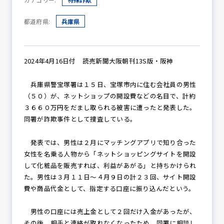
都道府県:
兵庫県
防犯パトロール
2024年4月16日付 読売新聞大阪朝刊13S版・阪神
防犯セミナー
兵庫県警宝塚署は１５日、宝塚市内に住む会社員の男性
（５０）が、ネットショップの開設費などの名目で、計約
３６６０万円をだまし取られる被害に遭ったと発表した。
同署が詐欺事件として捜査している。
防犯対策情報
発表では、男性は２月にマッチングアプリで知り合った
女性を名乗る人物から「ネットショッピングサイトを開設
防犯協力会について
して化粧品を販売すれば、利益があがる」と持ちかけられ
た。男性は３月１１日～４月９日の計２３回、サイト開設
費や商品代金として、指定する口座に振り込んだという。
男性の口座には売上金として２回だけ入金があったが、
その後、相手と連絡が取れなくなったため、同署に相談し