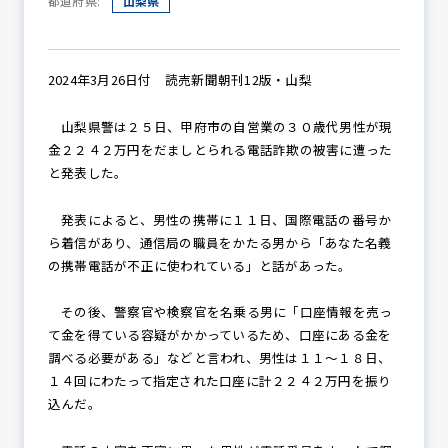
都道府県:
山梨県
防犯パトロール
2024年3月26日付 読売新聞朝刊12版・山梨
山梨県警は２５日、甲府市の自営業の３０歳代男性が現
金２２４２万円をだましとられる電話詐欺の被害に遭った
防犯セミナー
と発表した。
発表によると、男性の携帯に１１日、国際電話の番号か
ら着信があり、通信局の職員をかたる男から「あなた名義
防犯対策情報
の携帯電話が不正に使われている」と話があった。
その後、警察官や検察官を名乗る男に「口座情報を売っ
防犯協力会について
て金を得ている容疑がかかっているため、口座にある金を
調べる必要がある」などと言われ、男性は１１～１８日、
１４回にわたって指定された口座に計２２４２万円を振り
込んだ。