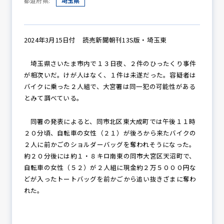
都道府県:
埼玉県
防犯パトロール
2024年3月15日付 読売新聞朝刊13S版・埼玉東
埼玉県さいたま市内で１３日夜、２件のひったくり事件
が相次いだ。けが人はなく、１件は未遂だった。容疑者は
防犯セミナー
バイクに乗った２人組で、大宮署は同一犯の可能性がある
とみて調べている。
同署の発表によると、同市北区東大成町では午後１１時
防犯対策情報
２０分頃、自転車の女性（２１）が後ろから来たバイクの
２人に前かごのショルダーバッグを奪われそうになった。
約２０分後には約１・８キロ南東の同市大宮区天沼町で、
防犯協力会について
自転車の女性（５２）が２人組に現金約２万５０００円な
どが入ったトートバッグを前かごから追い抜きざまに奪わ
れた。