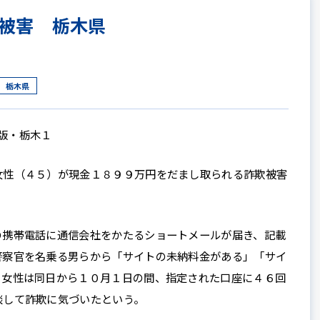
被害 栃木県
栃木県
3版・栃木１
性（４５）が現金１８９９万円をだまし取られる詐欺被害
携帯電話に通信会社をかたるショートメールが届き、記載
警察官を名乗る男らから「サイトの未納料金がある」「サイ
。女性は同日から１０月１日の間、指定された口座に４６回
談して詐欺に気づいたという。