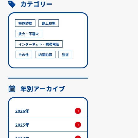
カテゴリー
特殊詐欺
路上犯罪
放火・不審火
インターネット・携帯電話
その他
凶悪犯罪
強盗
年別アーカイブ
2026年
2025年