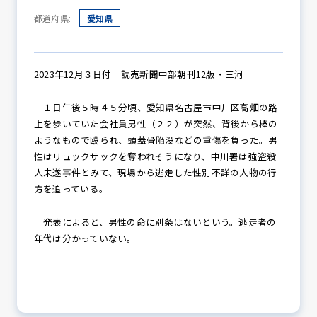
都道府県:
愛知県
防犯パトロール
2023年12月３日付 読売新聞中部朝刊12版・三河
１日午後５時４５分頃、愛知県名古屋市中川区高畑の路
防犯セミナー
上を歩いていた会社員男性（２２）が突然、背後から棒の
ようなもので殴られ、頭蓋骨陥没などの重傷を負った。男
性はリュックサックを奪われそうになり、中川署は強盗殺
人未遂事件とみて、現場から逃走した性別不詳の人物の行
防犯対策情報
方を追っている。
発表によると、男性の命に別条はないという。逃走者の
防犯協力会について
年代は分かっていない。