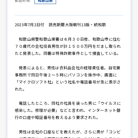
都道府県:
和歌山県
防犯パトロール
2023年7月2日付 読売新聞大阪朝刊13版・統和歌
和歌山県警和歌山東署は６月３０日夜、和歌山市に住む
７０歳代の会社役員男性が計１５００万円をだまし取られ
防犯セミナー
たと発表した。同署は特殊詐欺事件として捜査している。
発表によると、男性は衣料品会社の経理責任者。自宅兼
事務所で同日午後２～５時にパソコンを操作中、画面に
防犯対策情報
「マイクロソフト社」という社名や電話番号が急に表示さ
れた。
防犯協力会について
電話したところ、同社の社員を装った男に「ウイルスに
感染した。修理が必要」などと言われ、インターネット銀
行の口座や暗証番号を教えるよう要求された。
男性は会社の口座などを教えたが、さらに男が「コンビ