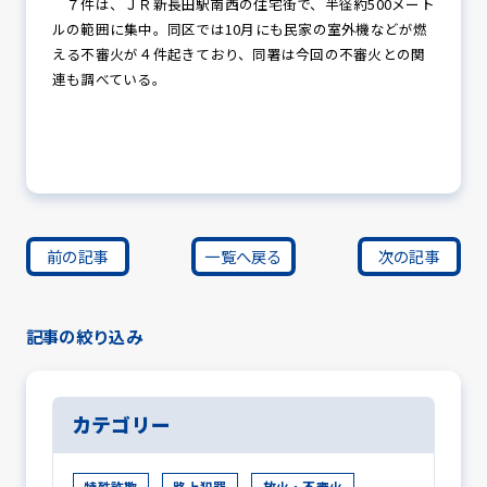
７件は、ＪＲ新長田駅南西の住宅街で、半径約500メート
ルの範囲に集中。同区では10月にも民家の室外機などが燃
える不審火が４件起きており、同署は今回の不審火との関
連も調べている。
前の記事
一覧へ戻る
次の記事
記事の絞り込み
カテゴリー
特殊詐欺
路上犯罪
放火・不審火