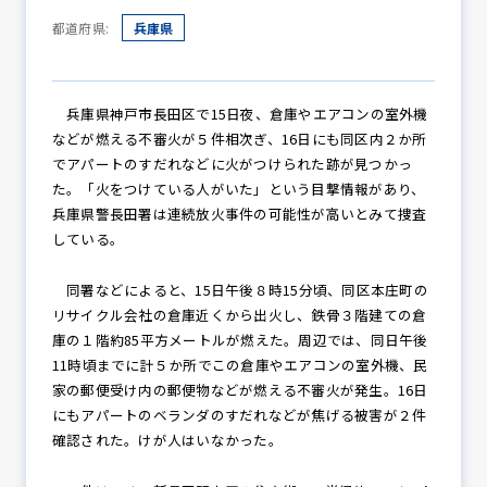
都道府県:
兵庫県
防犯パトロール
兵庫県神戸市長田区で15日夜、倉庫やエアコンの室外機
などが燃える不審火が５件相次ぎ、16日にも同区内２か所
でアパートのすだれなどに火がつけられた跡が見つかっ
防犯セミナー
た。「火をつけている人がいた」という目撃情報があり、
兵庫県警長田署は連続放火事件の可能性が高いとみて捜査
している。
防犯対策情報
同署などによると、15日午後８時15分頃、同区本庄町の
リサイクル会社の倉庫近くから出火し、鉄骨３階建ての倉
庫の１階約85平方メートルが燃えた。周辺では、同日午後
防犯協力会について
11時頃までに計５か所でこの倉庫やエアコンの室外機、民
家の郵便受け内の郵便物などが燃える不審火が発生。16日
にもアパートのベランダのすだれなどが焦げる被害が２件
確認された。けが人はいなかった。