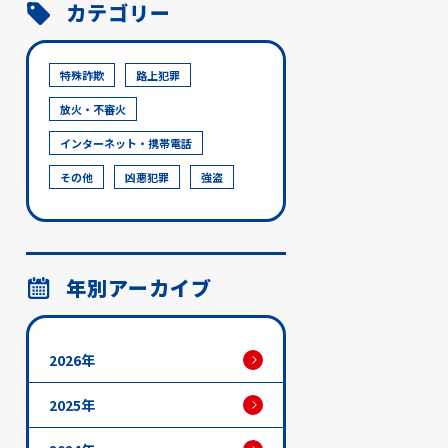
カテゴリー
特殊詐欺
路上犯罪
放火・不審火
インターネット・携帯電話
その他
凶悪犯罪
強盗
年別アーカイブ
2026年
2025年