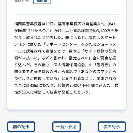
都道府県:
福岡県
防犯パトロール
福岡県警早良署は17日、福岡市早良区の自営業女性（64）
が昨年12月から今月にかけ、ニセ電話詐欺で約3,400万円を
だまし取られたと発表した。署によると、女性はスマート
フォンに届いた「サポートセンター」をかたるショートメ
防犯セミナー
ールに誘導されて電話をかけ、男から「サイト登録の契約
料が未払いだ」などと言われ、指定された口座に現金を振
り込んだ。その後も「個人情報保護協会」や「警視庁」の
関係者を名乗る複数の男から電話で「あなたのスマホから
防犯対策情報
ウイルスが拡散している」と脅されるなどし、要求される
ままに計43回にわたり、総額約3,400万円を振り込んだ。女
性が知人に相談して被害が発覚したという。
防犯協力会について
前の記事
一覧へ戻る
次の記事