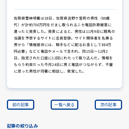
佐賀県警神埼署は28日、佐賀県吉野ケ里町の男性（60歳
防犯パトロール
代）が計約700万円をだまし取られるニセ電話詐欺被害に
遭ったと発表した。発表によると、男性は11月9日に競馬の
当選を予想するサイトに会員登録。サイト関係者を名乗る
男から「情報提供には、騎手などに配るお金として884万
防犯セミナー
円必要」などと電話やメールで言われ、同15日～12月2
日、指定された口座に12回にわたって振り込んだ。情報を
もらう約束だった今月24日に男と電話がつながらず、不審
防犯対策情報
に思った男性が同署に相談し、発覚した。
防犯協力会について
前の記事
一覧へ戻る
次の記事
記事の絞り込み