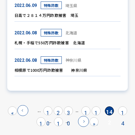
埼玉県
特殊詐欺
2022.06.09
日高で２８１４万円詐欺被害 埼玉
北海道
特殊詐欺
2022.06.08
札幌・手稲で550万円詐欺被害 北海道
神奈川県
特殊詐欺
2022.06.08
相模原で1000万円詐欺被害 神奈川県
...
...
14
«
1
2
3
1
1
1
...
...
2
0
0
0
4
4
4
1
1
»
0
1
3
4
5