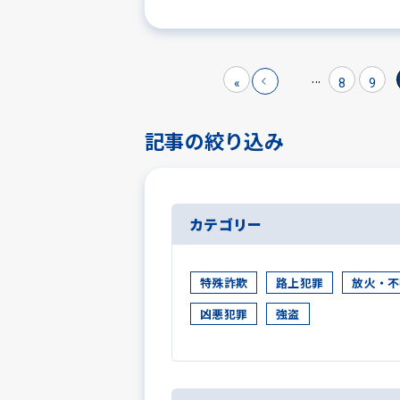
...
«
8
9
記事の絞り込み
カテゴリー
特殊詐欺
路上犯罪
放火・不
凶悪犯罪
強盗