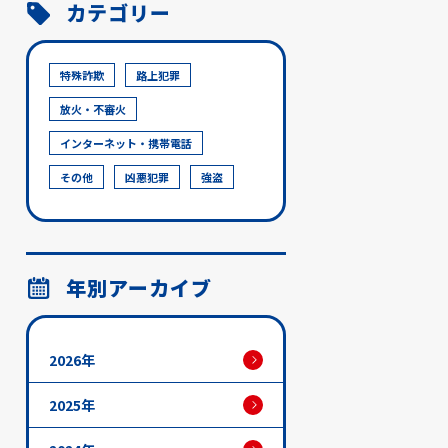
カテゴリー
特殊詐欺
路上犯罪
放火・不審火
インターネット・携帯電話
その他
凶悪犯罪
強盗
年別アーカイブ
2026年
2025年