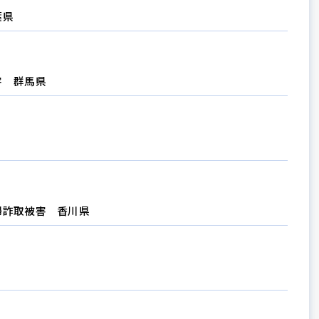
葉県
害 群馬県
婦詐取被害 香川県