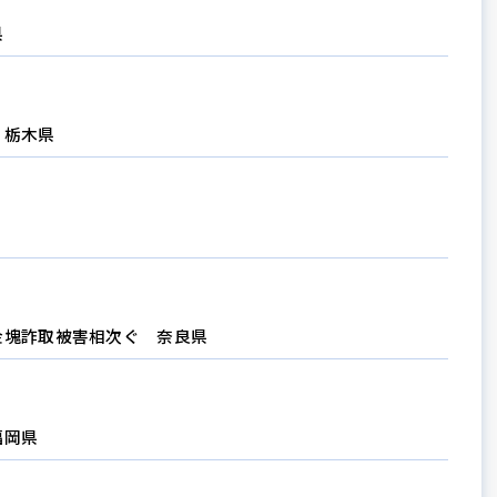
県
 栃木県
金塊詐取被害相次ぐ 奈良県
福岡県