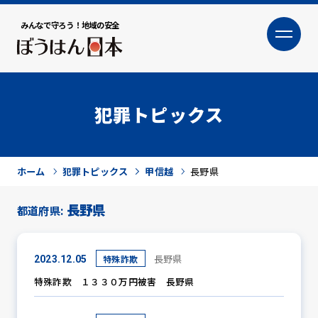
みんなで守ろう！地域の安全
大
小
文字サイズ
犯罪トピックス
ホーム
犯罪トピックス
甲信越
長野県
長野県
都道府県:
犯罪トピックス
長野県
特殊詐欺
2023.12.05
特殊詐欺 １３３０万円被害 長野県
防犯活動ニュース