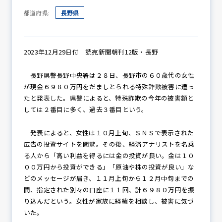
都道府県:
長野県
防犯パトロール
2023年12月29日付 読売新聞朝刊12版・長野
長野県警長野中央署は２８日、長野市の６０歳代の女性
防犯セミナー
が現金６９８０万円をだましとられる特殊詐欺被害に遭っ
たと発表した。県警によると、特殊詐欺の今年の被害額と
しては２番目に多く、過去３番目という。
防犯対策情報
発表によると、女性は１０月上旬、ＳＮＳで表示された
広告の投資サイトを閲覧。その後、経済アナリストを名乗
る人から「高い利益を得るには金の投資が良い。金は１０
防犯協力会について
００万円から投資ができる」「原油や株の投資が良い」な
どのメッセージが届き、１１月上旬から１２月中旬までの
間、指定された別々の口座に１１回、計６９８０万円を振
り込んだという。女性が家族に経緯を相談し、被害に気づ
いた。