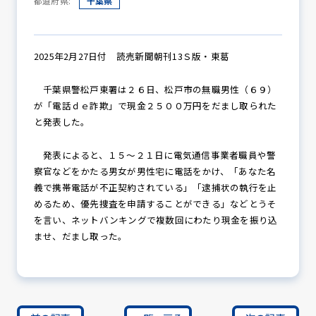
都道府県:
千葉県
防犯パトロール
2025年2月27日付 読売新聞朝刊13Ｓ版・東葛
千葉県警松戸東署は２６日、松戸市の無職男性（６９）
が「電話ｄｅ詐欺」で現金２５００万円をだまし取られた
防犯セミナー
と発表した。
発表によると、１５～２１日に電気通信事業者職員や警
察官などをかたる男女が男性宅に電話をかけ、「あなた名
防犯対策情報
義で携帯電話が不正契約されている」「逮捕状の執行を止
めるため、優先捜査を申請することができる」などとうそ
を言い、ネットバンキングで複数回にわたり現金を振り込
防犯協力会について
ませ、だまし取った。