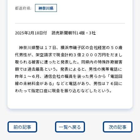
都道府県:
神奈川県
防犯パトロール
2025年2月18日付 読売新聞朝刊14版・3社
神奈川県警は１７日、横浜市磯子区の会社経営の５０歳
防犯セミナー
代男性が、架空請求で現金計約３億２０００万円をだまし
取られる被害に遭ったと発表した。同県内の特殊詐欺被害
額では過去最高という。発表によると、男性の携帯電話に
昨年１～６月、通信会社の職員を装った男らから「電話回
防犯対策情報
線の未納料金がある」などと電話があり、男性は７６回に
わたって指定口座に現金を振り込むなどしたという。
防犯協力会について
前の記事
一覧へ戻る
次の記事