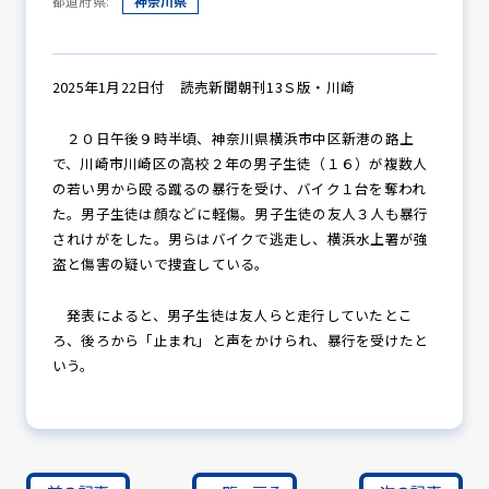
都道府県:
神奈川県
防犯パトロール
2025年1月22日付 読売新聞朝刊13Ｓ版・川崎
２０日午後９時半頃、神奈川県横浜市中区新港の路上
で、川崎市川崎区の高校２年の男子生徒（１６）が複数人
防犯セミナー
の若い男から殴る蹴るの暴行を受け、バイク１台を奪われ
た。男子生徒は顔などに軽傷。男子生徒の友人３人も暴行
されけがをした。男らはバイクで逃走し、横浜水上署が強
盗と傷害の疑いで捜査している。
防犯対策情報
発表によると、男子生徒は友人らと走行していたとこ
ろ、後ろから「止まれ」と声をかけられ、暴行を受けたと
防犯協力会について
いう。