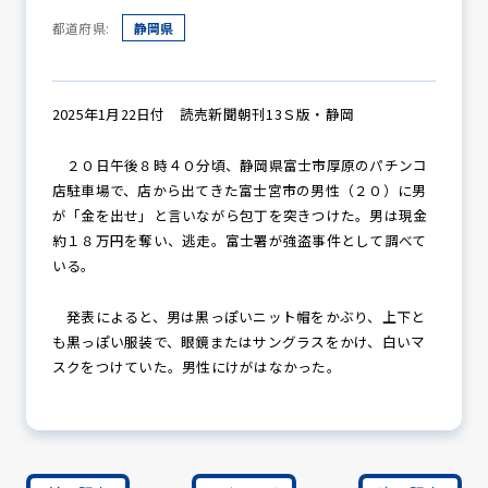
都道府県:
静岡県
防犯パトロール
2025年1月22日付 読売新聞朝刊13Ｓ版・静岡
２０日午後８時４０分頃、静岡県富士市厚原のパチンコ
防犯セミナー
店駐車場で、店から出てきた富士宮市の男性（２０）に男
が「金を出せ」と言いながら包丁を突きつけた。男は現金
約１８万円を奪い、逃走。富士署が強盗事件として調べて
いる。
防犯対策情報
発表によると、男は黒っぽいニット帽をかぶり、上下と
も黒っぽい服装で、眼鏡またはサングラスをかけ、白いマ
防犯協力会について
スクをつけていた。男性にけがはなかった。