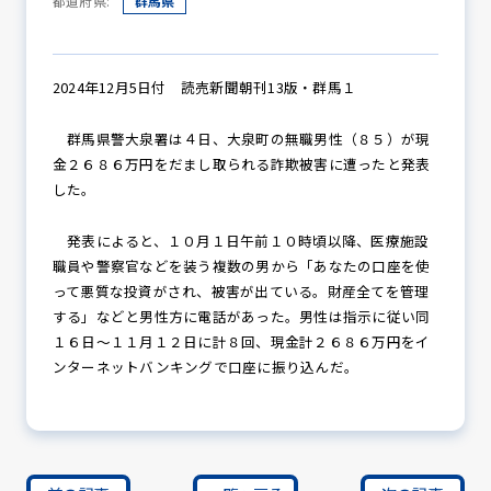
都道府県:
群馬県
防犯パトロール
2024年12月5日付 読売新聞朝刊13版・群馬１
群馬県警大泉署は４日、大泉町の無職男性（８５）が現
金２６８６万円をだまし取られる詐欺被害に遭ったと発表
防犯セミナー
した。
発表によると、１０月１日午前１０時頃以降、医療施設
職員や警察官などを装う複数の男から「あなたの口座を使
防犯対策情報
って悪質な投資がされ、被害が出ている。財産全てを管理
する」などと男性方に電話があった。男性は指示に従い同
１６日～１１月１２日に計８回、現金計２６８６万円をイ
防犯協力会について
ンターネットバンキングで口座に振り込んだ。