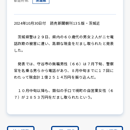
都道府県:
茨城県
防犯パトロール
2024年10月30日付 読売新聞朝刊13Ｓ版・茨城近
茨城県警は２９日、県内の６０歳代の男女２人がニセ電
話詐欺の被害に遭い、高額な現金をだまし取られたと発表
防犯セミナー
した。
発表では、守谷市の無職男性（６６）は７月下旬、警察
官を名乗る男らから電話があり、８月中旬までに１７回に
防犯対策情報
わたって現金計１億２５１４万円を振り込んだ。
１０月中旬以降も、類似の手口で境町の自営業女性（６
防犯協力会について
７）が２８５３万円をだまし取られたという。