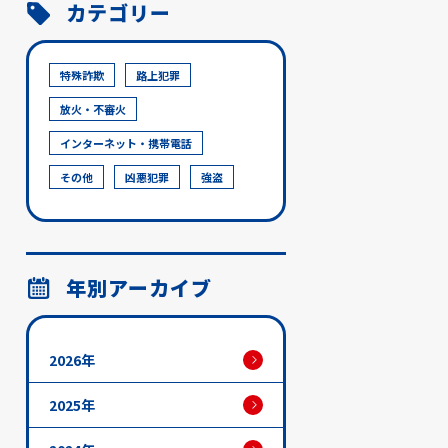
カテゴリー
特殊詐欺
路上犯罪
放火・不審火
インターネット・携帯電話
その他
凶悪犯罪
強盗
年別アーカイブ
2026年
2025年