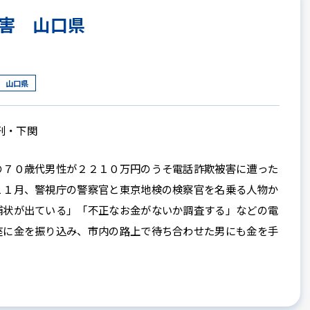
害 山口県
山口県
朝刊・下関
７０歳代男性が２２１０万円のうそ電話詐欺被害に遭った
１１月、警視庁の警察官と東京地検の検察官を名乗る人物か
捕状が出ている」「不正なお金がないか調査する」などの電
座に金を振り込み、市内の路上で待ち合わせた男にも金を手