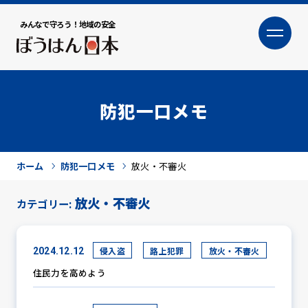
みんなで守ろう！地域の安全
大
小
文字サイズ
防犯一口メモ
ホーム
防犯一口メモ
放火・不審火
放火・不審火
カテゴリー:
犯罪トピックス
侵入盗
路上犯罪
放火・不審火
2024.12.12
住民力を高めよう
防犯活動ニュース