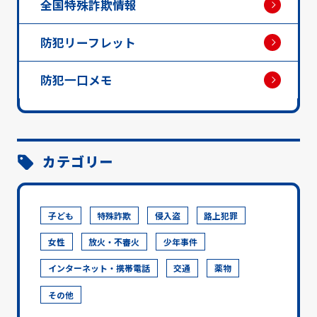
全国特殊詐欺情報
防犯リーフレット
防犯一口メモ
カテゴリー
子ども
特殊詐欺
侵入盗
路上犯罪
女性
放火・不審火
少年事件
インターネット・携帯電話
交通
薬物
その他