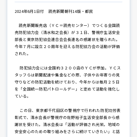
2024年6月1日付 読売新聞朝刊14版・都民
防犯パトロール
読売新聞販売店（ＹＣ＝読売センター）でつくる全国読
売防犯協力会（清水和之会長）が３１日、警視庁生活安全
部長と東京防犯協会連合会会長連名の感謝状を贈られた。
今年７月に設立２０周年を迎える防犯協力会の活動が評価
防犯セミナー
された。
防犯協力会には全国約３２００店のＹＣが参加。ＹＣス
防犯対策情報
タッフらは新聞配達や集金などの際、子供やお年寄りの見
守りなどの防犯活動を続けており、今年からは毎月２５日
を「全国統一防犯パトロールデー」と定めて活動を強化し
ている。
防犯協力会について
この日、東京都千代田区の警視庁で行われた防犯功労表
彰式で、清水会長が警視庁の佐野裕子生活安全部長から感
謝状を受けた。清水会長は「活動が評価され光栄。地域の
安全安心のための取り組みをさらに続けていきたい」と話