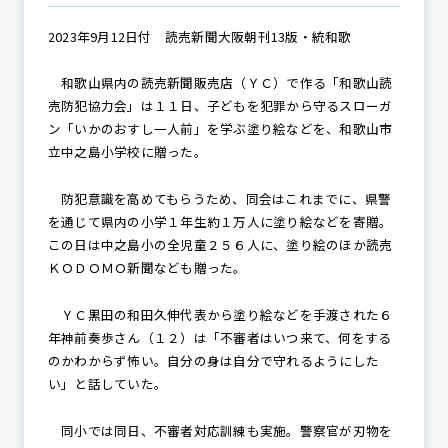
2023年9月12日付 読売新聞大阪朝刊13版・統和歌
防犯パトロール
和歌山県内の読売新聞販売店（ＹＣ）で作る「和歌山読
売防犯協力会」は１１日、子どもを犯罪から守るスローガ
ン「いかのおすし一人前」を学ぶ塗り絵などを、和歌山市
立中之島小学校に贈った。
防犯セミナー
防犯意識を高めてもらうため、同会はこれまでに、県警
を通じて県内の小学１年生約１万人に塗り絵などを寄贈。
防犯対策情報
この日は中之島小の全児童２５６人に、塗り絵のほか読売
ＫＯＤＯＭＯ新聞なども贈った。
ＹＣ黒田の和田久伸代表から塗り絵などを手渡された６
防犯協力会について
年神前奏歩さん（１２）は「不審者はいつ来て、何をする
のかわからず怖い。自分の身は自分で守れるようにした
い」と話していた。
同小では同日、不審者対応訓練も実施。警察官が刃物を