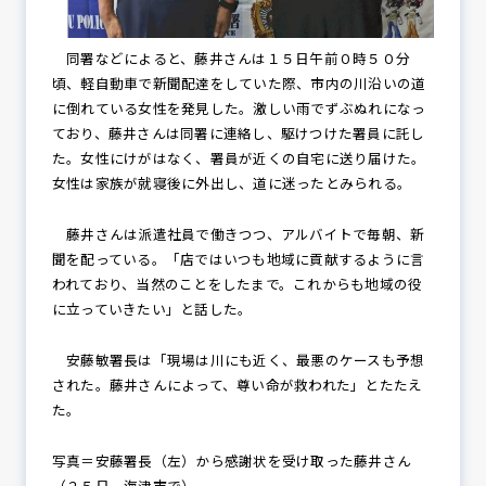
同署などによると、藤井さんは１５日午前０時５０分
頃、軽自動車で新聞配達をしていた際、市内の川沿いの道
に倒れている女性を発見した。激しい雨でずぶぬれになっ
ており、藤井さんは同署に連絡し、駆けつけた署員に託し
た。女性にけがはなく、署員が近くの自宅に送り届けた。
女性は家族が就寝後に外出し、道に迷ったとみられる。
藤井さんは派遣社員で働きつつ、アルバイトで毎朝、新
聞を配っている。「店ではいつも地域に貢献するように言
われており、当然のことをしたまで。これからも地域の役
に立っていきたい」と話した。
安藤敏署長は「現場は川にも近く、最悪のケースも予想
された。藤井さんによって、尊い命が救われた」とたたえ
た。
写真＝安藤署長（左）から感謝状を受け取った藤井さん
（２５日、海津市で）