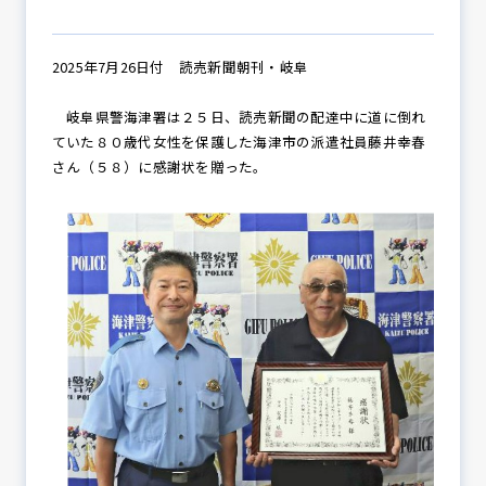
2025年7月26日付 読売新聞朝刊・岐阜
防犯パトロール
岐阜県警海津署は２５日、読売新聞の配達中に道に倒れ
ていた８０歳代女性を保護した海津市の派遣社員藤井幸春
さん（５８）に感謝状を贈った。
防犯セミナー
防犯対策情報
防犯協力会について