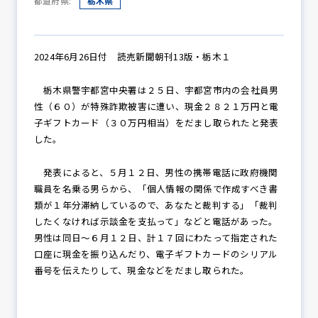
都道府県:
栃木県
防犯パトロール
2024年6月26日付 読売新聞朝刊13版・栃木１
栃木県警宇都宮中央署は２５日、宇都宮市内の会社員男
性（６０）が特殊詐欺被害に遭い、現金２８２１万円と電
防犯セミナー
子ギフトカード（３０万円相当）をだまし取られたと発表
した。
発表によると、５月１２日、男性の携帯電話に政府機関
防犯対策情報
職員を名乗る男らから、「個人情報の関係で作成すべき書
類が１年分滞納しているので、あなたと裁判する」「裁判
したくなければ示談金を支払って」などと電話があった。
防犯協力会について
男性は同日～６月１２日、計１７回にわたって指定された
口座に現金を振り込んだり、電子ギフトカードのシリアル
番号を伝えたりして、現金などをだまし取られた。