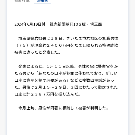
都道府県:
埼玉県
防犯パトロール
2024年6月19日付 読売新聞朝刊13Ｓ版・埼玉西
埼玉県警岩槻署は１８日、さいたま市岩槻区の無職男性
（７５）が現金約２４００万円をだまし取られる特殊詐欺
防犯セミナー
被害に遭ったと発表した。
発表によると、１月１１日以降、男性の家に警察官をか
たる男から「あなたの口座が犯罪に使われており、新しい
防犯対策情報
口座に資産を移す必要がある」などと複数回電話があっ
た。男性は２月１５～２９日、３回にわたって指定された
口座に計２３８７万円を振り込んだ。
防犯協力会について
今月上旬、男性が同署に相談して被害が判明した。