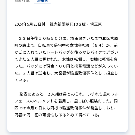
都道府県:
埼玉県
防犯パトロール
2024年5月25日付 読売新聞朝刊13Ｓ版・埼玉東
２３日午後１０時５０分頃、埼玉県さいたま市北区宮原
町の路上で、自転車で帰宅中の女性会社員（６４）が、前
防犯セミナー
かごに入れていたトートバッグを後ろからバイクで近づい
てきた２人組に奪われた。女性は転倒し、右膝に軽傷を負
った。バッグには現金７００円と携帯電話などが入ってい
た。２人組は逃走し、大宮署が強盗致傷事件として捜査し
防犯対策情報
ている。
発表によると、２人組は男とみられ、いずれも黒のフル
防犯協力会について
フェースのヘルメットを着用し、黒っぽい服装だった。同
区では今月６日にも同様の強盗致傷事件が発生しており、
同署は同一犯の可能性もあるとみて調べている。