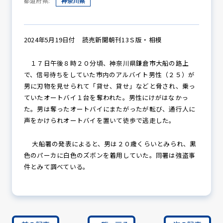
都道府県:
神奈川県
防犯パトロール
2024年5月19日付 読売新聞朝刊13Ｓ版・相模
１７日午後８時２０分頃、神奈川県鎌倉市大船の路上
で、信号待ちをしていた市内のアルバイト男性（２５）が
防犯セミナー
男に刃物を見せられて「貸せ、貸せ」などと脅され、乗っ
ていたオートバイ１台を奪われた。男性にけがはなかっ
た。男は奪ったオートバイにまたがったが転び、通行人に
声をかけられオートバイを置いて徒歩で逃走した。
防犯対策情報
大船署の発表によると、男は２０歳くらいとみられ、黒
色のパーカに白色のズボンを着用していた。同署は強盗事
防犯協力会について
件とみて調べている。