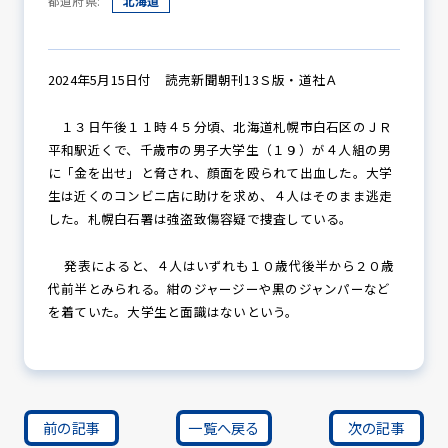
都道府県:
北海道
防犯パトロール
2024年5月15日付 読売新聞朝刊13Ｓ版・道社Ａ
１３日午後１１時４５分頃、北海道札幌市白石区のＪＲ
平和駅近くで、千歳市の男子大学生（１９）が４人組の男
防犯セミナー
に「金を出せ」と脅され、顔面を殴られて出血した。大学
生は近くのコンビニ店に助けを求め、４人はそのまま逃走
した。札幌白石署は強盗致傷容疑で捜査している。
防犯対策情報
発表によると、４人はいずれも１０歳代後半から２０歳
代前半とみられる。紺のジャージーや黒のジャンパーなど
を着ていた。大学生と面識はないという。
防犯協力会について
前の記事
一覧へ戻る
次の記事