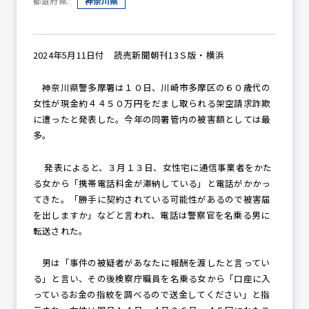
都道府県:
神奈川県
防犯パトロール
2024年5月11日付 読売新聞朝刊13Ｓ版・横浜
神奈川県警多摩署は１０日、川崎市多摩区の６０歳代の
女性が現金約４４５０万円をだまし取られる架空請求詐欺
防犯セミナー
に遭ったと発表した。今年の同署管内の被害額としては最
多。
発表によると、３月１３日、女性宅に通信事業者をかた
防犯対策情報
る女から「携帯電話料金が滞納している」と電話がかかっ
てきた。「勝手に契約されている可能性があるので被害届
を出しますか」などと言われ、電話は警察官を名乗る男に
防犯協力会について
転送された。
男は「事件の被疑者があなたに報酬を渡したと言ってい
る」と言い、その後検察庁職員を名乗る女から「口座に入
っているお金の指紋を調べるので送金してください」と指