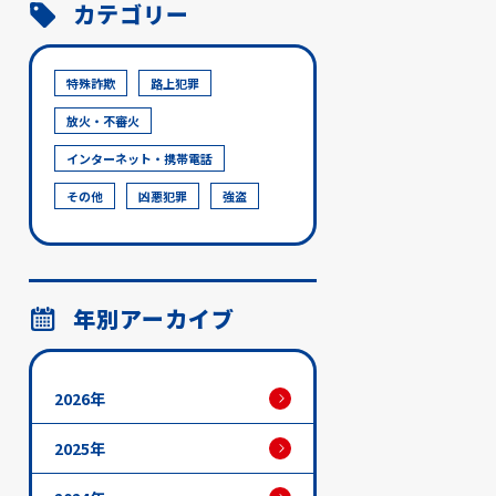
カテゴリー
特殊詐欺
路上犯罪
放火・不審火
インターネット・携帯電話
その他
凶悪犯罪
強盗
年別アーカイブ
2026年
2025年