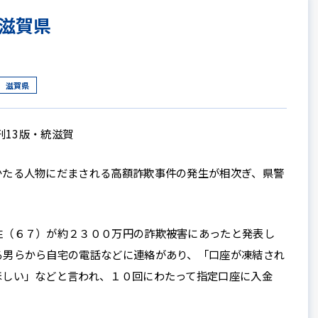
滋賀県
滋賀県
刊13版・統滋賀
たる人物にだまされる高額詐欺事件の発生が相次ぎ、県警
（６７）が約２３００万円の詐欺被害にあったと発表し
る男らから自宅の電話などに連絡があり、「口座が凍結され
ほしい」などと言われ、１０回にわたって指定口座に入金