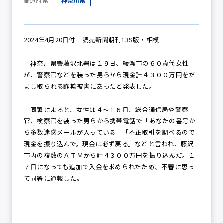
都道府県:
神奈川県
防犯パトロール
2024年4月20日付 読売新聞朝刊13S版・相模
神奈川県警藤沢北署は１９日、綾瀬市の６０歳代女性
が、警察官などを装った男らから現金計４３００万円をだ
防犯セミナー
まし取られる詐欺被害にあったと発表した。
同署によると、女性は４～１６日、総合通信局や警察
官、検察官を装った男らから携帯電話で「あなたの番号か
防犯対策情報
ら多数迷惑メールが入っている」「不正取引を調べるので
現金を振り込んで。現金は必ず戻る」などと言われ、藤沢
市内の複数のＡＴＭから計４３００万円を振り込んだ。１
防犯協力会について
７日になっても追加で入金を求められたため、不審に思っ
て同署に通報した。