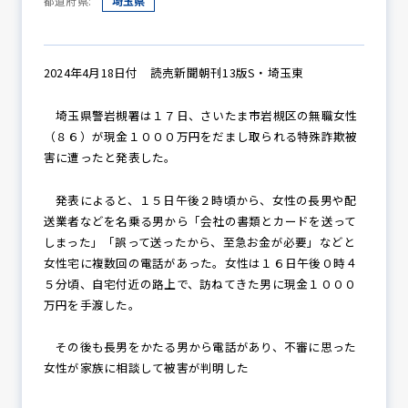
都道府県:
埼玉県
防犯パトロール
2024年4月18日付 読売新聞朝刊13版S・埼玉東
埼玉県警岩槻署は１７日、さいたま市岩槻区の無職女性
（８６）が現金１０００万円をだまし取られる特殊詐欺被
防犯セミナー
害に遭ったと発表した。
発表によると、１５日午後２時頃から、女性の長男や配
送業者などを名乗る男から「会社の書類とカードを送って
防犯対策情報
しまった」「誤って送ったから、至急お金が必要」などと
女性宅に複数回の電話があった。女性は１６日午後０時４
５分頃、自宅付近の路上で、訪ねてきた男に現金１０００
防犯協力会について
万円を手渡した。
その後も長男をかたる男から電話があり、不審に思った
女性が家族に相談して被害が判明した